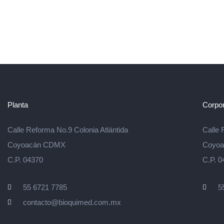
Planta
Corpor
Calle Reforma No.9 Colonia Atlántida
Calle 
Coyoacán CDMX
Coyo
C.P. 04370
C.P. 0
55 6721 7785
5
contacto@bioquimed.com.mx