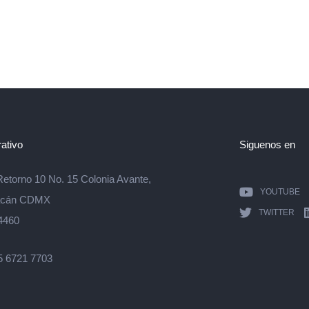
ativo
Siguenos en
Retorno 10 No. 15 Colonia Avante,
YOUTUBE
acán CDMX
TWITTER
4460
5 6721 7703